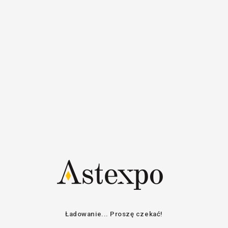
Rejestr
Login
Zalogować się
E-mail / Nazwa
użytkownika
Hasło
Pozostań w kontakcie
ZALOGOWAĆ SIĘ
ODZYSKAJ HASŁO
Ładowanie... Proszę czekać!