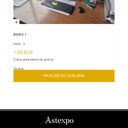
BIURO 1
Ilość:
1
1,00 EUR
Cena wywoławcza aukcji
Termin:
10/09/2026 11:00:00
PRZEJDŹ DO ZAKŁADKI