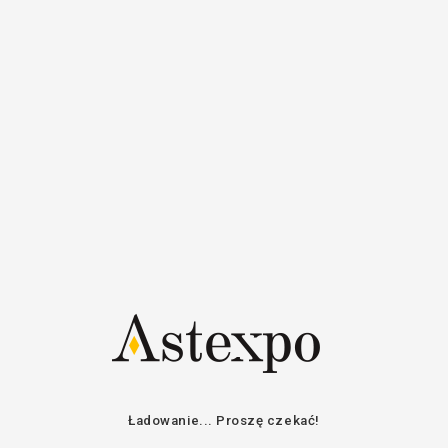
Rejestr
Login
Zalogować się
E-mail / Nazwa
użytkownika
Hasło
Pozostań w kontakcie
ZALOGOWAĆ SIĘ
ODZYSKAJ HASŁO
Ładowanie... Proszę czekać!