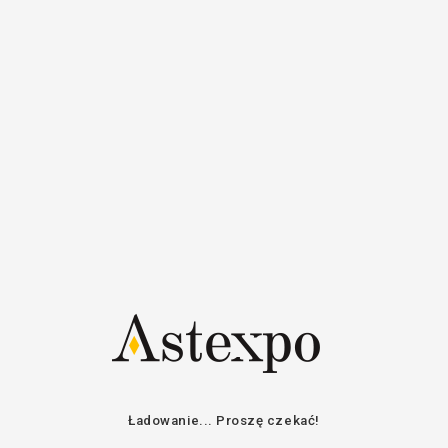
Rejestr
Login
Zalogować się
E-mail / Nazwa
użytkownika
Hasło
Pozostań w kontakcie
ZALOGOWAĆ SIĘ
ODZYSKAJ HASŁO
Ładowanie... Proszę czekać!